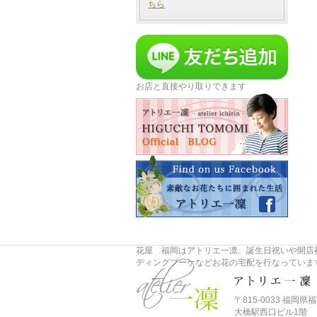
ちら
お店と直接やり取りできます
花屋 福岡はアトリエ一凛。誕生日祝いや開店
ディングブーケなどお花の宅配を行なっていま
〒815-0033 福岡県福
大橋駅西口ビル1階