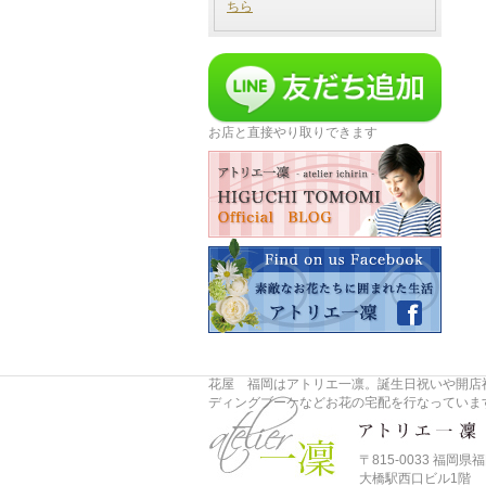
ちら
お店と直接やり取りできます
花屋 福岡はアトリエ一凛。誕生日祝いや開店
ディングブーケなどお花の宅配を行なっていま
〒815-0033 福岡県福
大橋駅西口ビル1階